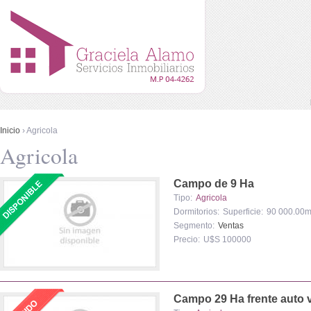
Menú principal
Pasar al contenido principal
Se encuentra usted aquí
Inicio
› Agricola
Agricola
Campo de 9 Ha
Tipo:
Agricola
Dormitorios:
Superficie:
90 000.00m
Segmento:
Ventas
Precio:
U$S 100000
Campo 29 Ha frente auto v