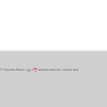
© Graciela Alamo |
|
GERMÁN PEREYRA - DISEÑO WEB