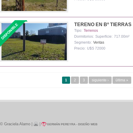
TERENO EN Bº TIERRA
Tipo:
Terrenos
Dormitorios:
Superficie:
717.00m²
Segmento:
Ventas
Precio:
U$S 72000
Páginas
1
2
3
siguiente ›
última »
© Graciela Alamo |
|
GERMÁN PEREYRA - DISEÑO WEB