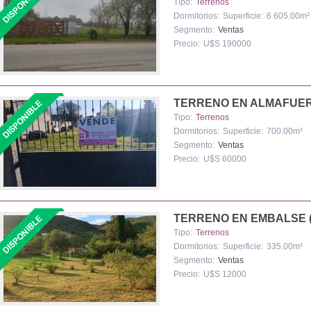
Tipo:
Terrenos
Dormitorios:
Superficie:
6 605.00m²
Segmento:
Ventas
Precio:
U$S 190000
TERRENO EN ALMAFUE
Tipo:
Terrenos
Dormitorios:
Superficie:
700.00m²
Segmento:
Ventas
Precio:
U$S 60000
TERRENO EN EMBALSE 
Tipo:
Terrenos
Dormitorios:
Superficie:
335.00m²
Segmento:
Ventas
Precio:
U$S 12000