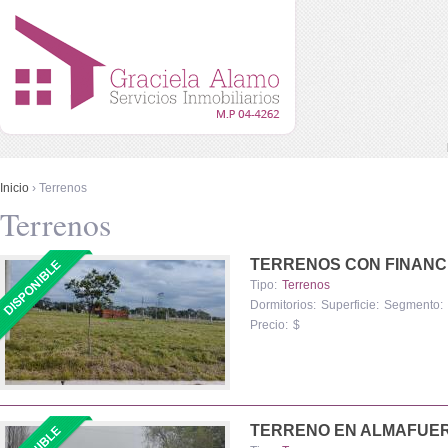
Menú principal
Pasar al contenido principal
Se encuentra usted aquí
Inicio
› Terrenos
Terrenos
TERRENOS CON FINANC
Tipo:
Terrenos
Dormitorios:
Superficie:
Segmento:
Precio:
$
TERRENO EN ALMAFUE