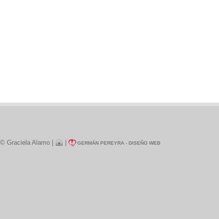
© Graciela Alamo |
|
GERMÁN PEREYRA - DISEÑO WEB