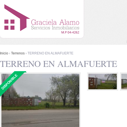
Menú principal
Pasar al contenido principal
Se encuentra usted aquí
Inicio
›
Terrenos
› TERRENO EN ALMAFUERTE
TERRENO EN ALMAFUERTE