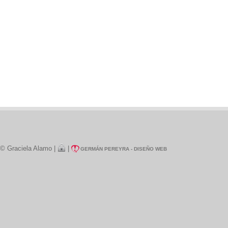
© Graciela Alamo |
|
GERMÁN PEREYRA - DISEÑO WEB