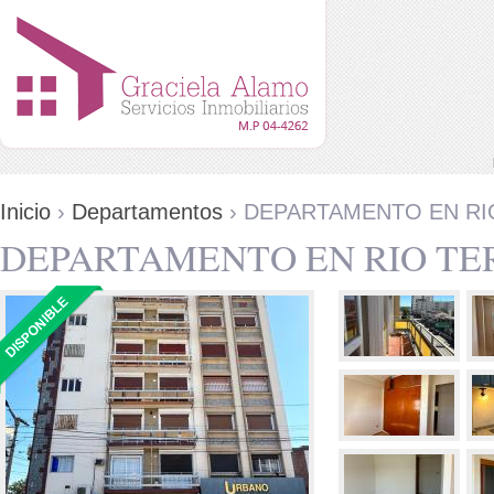
Menú principal
Pasar al contenido principal
Se encuentra usted aquí
Inicio
›
Departamentos
› DEPARTAMENTO EN R
DEPARTAMENTO EN RIO TE