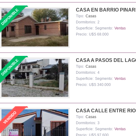
CASA EN BARRIO PINA
Tipo:
Casas
Dormitorios:
2
Superficie:
Segmento:
Ventas
Precio:
U$S 68.000
CASA A PASOS DEL LA
Tipo:
Casas
Dormitorios:
4
Superficie:
Segmento:
Ventas
Precio:
U$S 340.000
CASA CALLE ENTRE RI
Tipo:
Casas
Dormitorios:
3
Superficie:
Segmento:
Ventas
Precio:
U$S 97.600