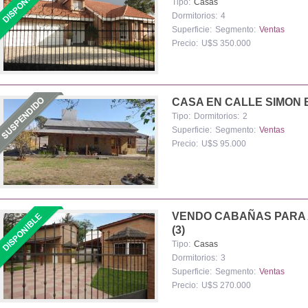
Tipo:
Casas
Dormitorios:
4
Superficie:
Segmento:
Ventas
Precio:
U$S 350.000
CASA EN CALLE SIMON 
Tipo:
Dormitorios:
2
Superficie:
Segmento:
Ventas
Precio:
U$S 95.000
VENDO CABAÑAS PARA 
(3)
Tipo:
Casas
Dormitorios:
3
Superficie:
Segmento:
Ventas
Precio:
U$S 270.000