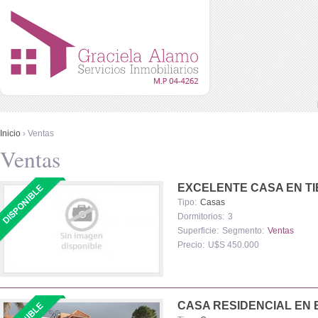
Menú principal
Pasar al contenido principal
Se encuentra usted aquí
Inicio
› Ventas
Ventas
EXCELENTE CASA EN T
Tipo:
Casas
Dormitorios:
3
Superficie:
Segmento:
Ventas
Precio:
U$S 450.000
CASA RESIDENCIAL EN 