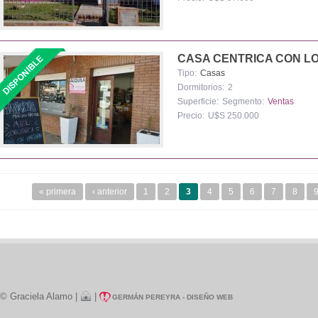
CASA CENTRICA CON L
Tipo:
Casas
Dormitorios:
2
Superficie:
Segmento:
Ventas
Precio:
U$S 250.000
Páginas
« primera
‹ anterior
1
2
3
4
5
6
7
8
© Graciela Alamo |
|
GERMÁN PEREYRA - DISEÑO WEB